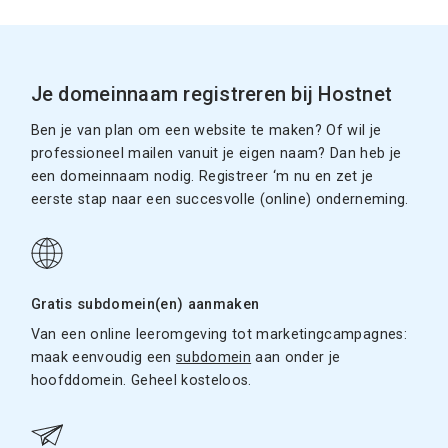
Je domeinnaam registreren bij Hostnet
Ben je van plan om een website te maken? Of wil je
professioneel mailen vanuit je eigen naam? Dan heb je
een domeinnaam nodig. Registreer ‘m nu en zet je
eerste stap naar een succesvolle (online) onderneming.
Gratis subdomein(en) aanmaken
Van een online leeromgeving tot marketingcampagnes:
maak eenvoudig een
subdomein
aan onder je
hoofddomein. Geheel kosteloos.