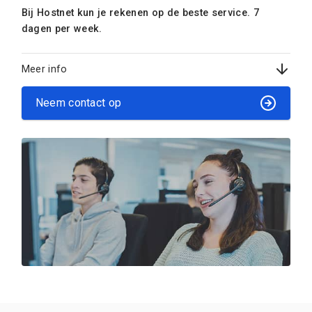
Bij Hostnet kun je rekenen op de beste service. 7
dagen per week.
Meer info
Neem contact op