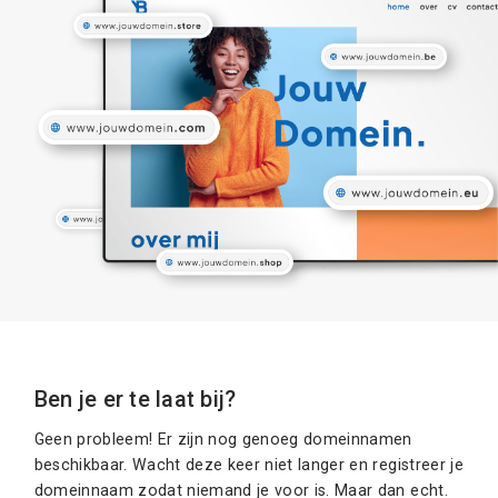
Ben je er te laat bij?
Geen probleem! Er zijn nog genoeg domeinnamen
beschikbaar. Wacht deze keer niet langer en registreer je
domeinnaam zodat niemand je voor is. Maar dan echt.